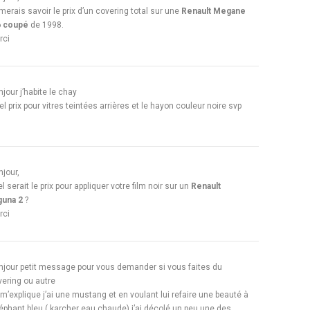
imerais savoir le prix d’un covering total sur une
Renault Megane
6 coupé
de 1998.
rci
jour j’habite le chay
l prix pour vitres teintées arrières et le hayon couleur noire svp
jour,
l serait le prix pour appliquer votre film noir sur un
Renault
guna 2
?
rci
njour petit message pour vous demander si vous faites du
vering ou autre
m’explique j’ai une mustang et en voulant lui refaire une beauté à
léphant bleu ( karcher eau chaude) j’ai décolé un peu une des