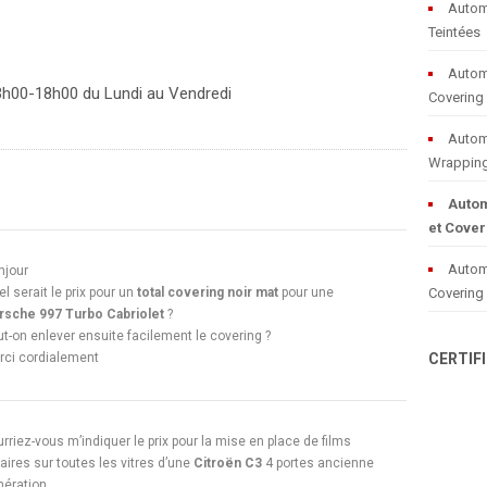
Autom
Teintées
Autom
13h00-18h00 du Lundi au Vendredi
Covering
Automo
Wrappin
Autom
et Cover
Automo
njour
l serait le prix pour un
total covering noir mat
pour une
Covering
rsche 997 Turbo Cabriolet
?
t-on enlever ensuite facilement le covering ?
rci cordialement
CERTIF
rriez-vous m’indiquer le prix pour la mise en place de films
aires sur toutes les vitres d’une
Citroën C3
4 portes ancienne
nération.