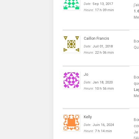
Date:
Sep 13, 2017
j’a
Heure:
17 h 09 min
1.
Me
Caillon Francis
Bon
Date:
Juil 01, 2018
Que
Heure:
22 h 06 min
Jo
Bon
Date:
Jan 18, 2020
que
Heure:
10 h 56 min
La
Me
Kelly
Bo
Date:
Juin 16, 2024
co
Heure:
7 h 14 min
Je 
l’é