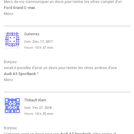
Merci de me communiquer un devis pour teinter les vitres complet d’un
Ford Grand C-max
.
Merci
Gutierrez
Date:
Déc 17, 2017
Heure:
10 h 37 min
Bonjour
serait-il possible d’avoir un devis pour teinter les vitres arrières d’une
Audi A3 Sportback
?
Merci
Thibault Klein
Date:
Fév 27, 2018
Heure:
10 h 35 min
Bonjour,
j’aimerais avoir un devis pour une
Audi A3 Sporback
. Vitre arrière et