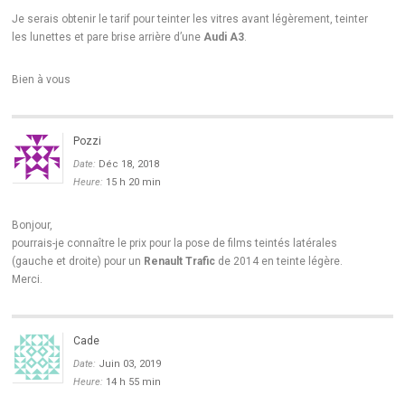
Je serais obtenir le tarif pour teinter les vitres avant légèrement, teinter
les lunettes et pare brise arrière d’une
Audi A3
.
Bien à vous
Pozzi
Date:
Déc 18, 2018
Heure:
15 h 20 min
Bonjour,
pourrais-je connaître le prix pour la pose de films teintés latérales
(gauche et droite) pour un
Renault Trafic
de 2014 en teinte légère.
Merci.
Cade
Date:
Juin 03, 2019
Heure:
14 h 55 min