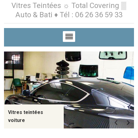
Vitres Teintées ☼ Total Covering ▒
Auto & Bati ♦ Tél : 06 26 36 59 33
Vitres teintées
voiture